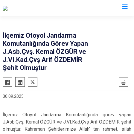
Aksaray
İlçemiz Otoyol Jandarma
Komutanlığında Görev Yapan
Ağaçören
J.Asb.Çvş. Kemal ÖZGÜR ve
Eskil
J.VI.Kad.Çvş Arif ÖZDEMİR
Gülağaç
Şehit Olmuştur
Güzelyurt
Ortaköy
Sarıyahşi
30.09.2025
Sultanhanı
İlçemiz Otoyol Jandarma Komutanlığında görev yapan
J.Asb.Çvş. Kemal ÖZGÜR ve J.VI.Kad.Çvş Arif ÖZDEMİR şehit
olmuştur. Kahraman Şehitlerimize Allah’ tan rahmet, silah