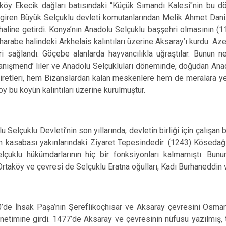
ecik dağları batısındaki “Küçük Sımandı Kalesi"nin bu döne
giren Büyük Selçuklu devleti komutanlarından Melik Ahmet Dani
haline getirdi. Konya’nın Anadolu Selçuklu başşehri olmasının (11
, harabe halindeki Arkhelais kalıntıları üzerine Aksaray’ı kurdu. A
i sağlandı. Göçebe alanlarda hayvancılıkla uğraştılar. Bunun ne
anişmend’ liler ve Anadolu Selçukluları döneminde, doğudan Anadol
retleri, hem Bizanslardan kalan meskenlere hem de meralara yeni
aköy bu köyün kalıntıları üzerine kurulmuştur.
çuklu Devleti’nin son yıllarında, devletin birliği için çalışan 
n kasabası yakınlarındaki Ziyaret Tepesindedir. (1243) Kösedağ
lçuklu hükümdarlarının hiç bir fonksiyonları kalmamıştı. Bun
rtaköy ve çevresi de Selçuklu Eratna oğulları, Kadı Burhaneddin v
sak Paşa’nın Şereflikoçhisar ve Aksaray çevresini Osmanlı h
etimine girdi. 1477’de Aksaray ve çevresinin nüfusu yazılmış, tah