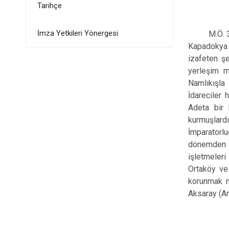
Tarihçe
İmza Yetkileri Yönergesi
M.Ö. 323’d
Kapadokya K
izafeten ş
yerleşim m
Namlıkışla 
İdareciler 
Adeta bir 
kurmuşlard
İmparatorl
dönemden ka
işletmeleri
Ortaköy ve 
korunmak ma
Aksaray (Ar