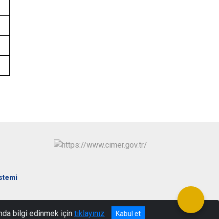
istemi
ksaray
nda bilgi edinmek için
tıklayınız
Kabul et