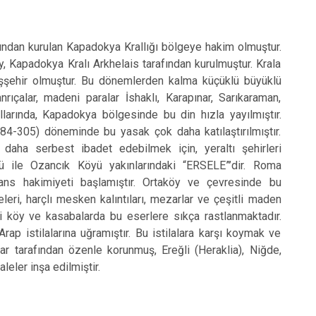
dan kurulan Kapadokya Krallığı bölgeye hakim olmuştur.
y, Kapadokya Kralı Arkhelais tarafından kurulmuştur. Krala
başşehir olmuştur. Bu dönemlerden kalma küçüklü büyüklü
ıçalar, madeni paralar İshaklı, Karapınar, Sarıkaraman,
yıllarında, Kapadokya bölgesinde bu din hızla yayılmıştır.
(284-305) döneminde bu yasak çok daha katılaştırılmıştır.
, daha serbest ibadet edebilmek için, yeraltı şehirleri
yü ile Ozancık Köyü yakınlarındaki “ERSELE”’dir. Roma
ns hakimiyeti başlamıştır. Ortaköy ve çevresinde bu
eri, harçlı mesken kalıntıları, mezarlar ve çeşitli maden
bi köy ve kasabalarda bu eserlere sıkça rastlanmaktadır.
rap istilalarına uğramıştır. Bu istilalara karşı koymak ve
ar tarafından özenle korunmuş, Ereğli (Heraklia), Niğde,
eler inşa edilmiştir.