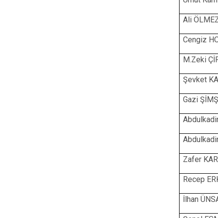
Ali ÖLME
Cengiz H
M.Zeki Çİ
Şevket K
Gazi ŞİM
Abdulkad
Abdulkad
Zafer K
Recep ER
İlhan ÜNS