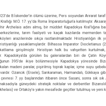
Ortaköy
Sarıyahşi
e B.İskender’in ölümü üzerine, Pers soyundan Arırarat tarafın
Sultanhanı
rallığı M.Ö. 17. yy.’da Roma İmparatorluğun’a katılmıştır. Aksara
ehir Archelais adını almış, bir müddet Kapadokya Kral’lığına 
erkezlerine, tarım faaliyeti ve kaçak kazılarda mermerden tanr
köyleri arazilerinde sıkça rastlanılmaktadır. Hristiyanlığın ilk 
hristiyanlığı yasaklamışlardır. Bilhassa İmparator Dıocletianus 
katliama girişilmiştir. Hıristiyan halk bu vahşetten kurtulmak
ır. Kapadokya’da görülen bu galerialardan biri de Çatin Kö
uğunun 395’de ikiye bölünmesiyle Kapadokya yöresinde Biza
lan madeni paralar, pişirilmiş toprak kaplar, içme suyu şebekel
 vardır. Ozancık (Ersele), Sarıkaraman, Harmandalı, Gökkaya gi
çevresi 7. yy. başlarından itibaren önce Sasani, sonra sık sık A
ksadıyla güneydeki stratejik noktalar ve derbentler Bizanslıl
khelais) ve Ortaköy’e yakın mesafede geçitler tutulmuş ve yeni kal