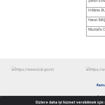
Şenol ES
H.Mete B
Harun BA
Mustafa 
Kamu
Fatih
Sizlere daha iyi hizmet verebilmek için