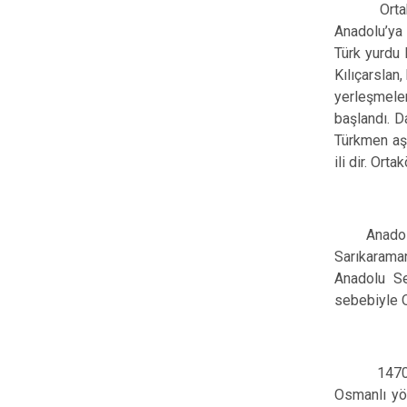
Ortaköy Ek
Anadolu’ya 
Türk yurdu 
Kılıçarslan
yerleşmeler
başlandı. D
Türkmen aşi
ili dir. Ort
Anadolu Sel
Sarıkarama
Anadolu Se
sebebiyle O
1470’de İh
Osmanlı yön