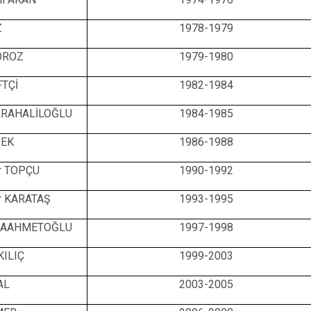
Z
1978-1979
OROZ
1979-1980
FTÇİ
1982-1984
ARAHALİLOĞLU
1984-1985
ŞEK
1986-1988
ir TOPÇU
1990-1992
ir KARATAŞ
1993-1995
ARAAHMETOĞLU
1997-1998
KILIÇ
1999-2003
AL
2003-2005