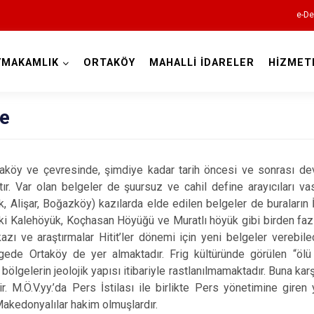
e-De
YMAKAMLIK
ORTAKÖY
MAHALLİ İDARELER
HİZMET
Aksaray
çe
 çevresinde, şimdiye kadar tarih öncesi ve sonrası devirler
ır. Var olan belgeler de şuursuz ve cahil define arayıcıları vas
 Alişar, Boğazköy) kazılarda elde edilen belgeler de buraların İl
Ağaçören
i Kalehöyük, Koçhasan Höyüğü ve Muratlı höyük gibi birden fazla
kazı ve araştırmalar Hitit’ler dönemi için yeni belgeler verebilece
Eskil
gede Ortaköy de yer almaktadır. Frig kültüründe görülen “ölü
Gülağaç
 bölgelerin jeolojik yapısı itibariyle rastlanılmamaktadır. Buna k
r. M.Ö.V.yy.’da Pers İstilası ile birlikte Pers yönetimine gir
Güzelyurt
Makedonyalılar hakim olmuşlardır.