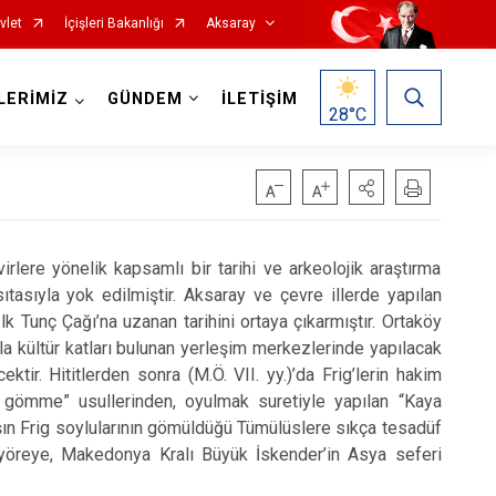
vlet
İçişleri Bakanlığı
Aksaray
LERİMİZ
GÜNDEM
İLETİŞİM
28
°C
e yönelik kapsamlı bir tarihi ve arkeolojik araştırma
ıtasıyla yok edilmiştir. Aksaray ve çevre illerde yapılan
k Tunç Çağı’na uzanan tarihini ortaya çıkarmıştır. Ortaköy
 kültür katları bulunan yerleşim merkezlerinde yapılacak
ktir. Hititlerden sonra (M.Ö. VII. yy.)’da Frig’lerin hakim
 gömme” usullerinden, oyulmak suretiyle yapılan “Kaya
arşın Frig soylularının gömüldüğü Tümülüslere sıkça tesadüf
en yöreye, Makedonya Kralı Büyük İskender’in Asya seferi