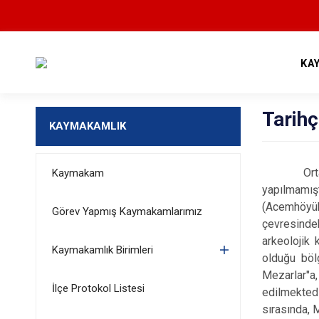
KA
Tarih
KAYMAKAMLIK
Ortaköy ve
Kaymakam
yapılmamışt
(Acemhöyük,
Görev Yapmış Kaymakamlarımız
çevresindek
arkeolojik 
Kaymakamlık Birimleri
olduğu böl
Mezarlar"a,
İlçe Protokol Listesi
edilmektedi
sırasında, 