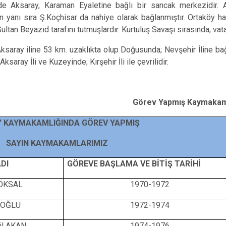
 Aksaray, Karaman Eyaletine bağlı bir sancak merkezidir. Ak
in yanı sıra Ş.Koçhisar da nahiye olarak bağlanmıştır. Ortaköy h
ultan Beyazıd tarafını tutmuşlardır. Kurtuluş Savaşı sırasında, vata
ay iline 53 km. uzaklıkta olup Doğusunda; Nevşehir İline bağlı 
ksaray İli ve Kuzeyinde; Kırşehir İli ile çevrilidir.
Görev Yapmış Kaymakam
Y KAYMAKAMLIĞINDA GÖREV YAPMIŞ
 KAYMAKAMLARIMIZ
DI
GÖREVE BAŞLAMA VE BİTİŞ TARİHİ
KÖKSAL
1970-1972
ROĞLU
1972-1974
il AKAN
1974-1976