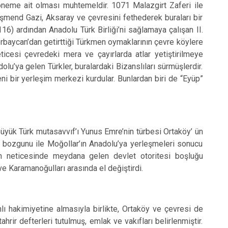
me ait olması muhtemeldir. 1071 Malazgirt Zaferi ile
şmend Gazi, Aksaray ve çevresini fethederek buraları bir
16) ardından Anadolu Türk Birliği’ni sağlamaya çalışan II.
zerbaycan’dan getirttiği Türkmen oymaklarının çevre köylere
ticesi çevredeki mera ve çayırlarda atlar yetiştirilmeye
u’ya gelen Türkler, buralardaki Bizanslıları sürmüşlerdir.
 bir yerleşim merkezi kurdular. Bunlardan biri de “Eyüp”
büyük Türk mutasavvıf’ı Yunus Emre’nin türbesi Ortaköy’ ün
 bozgunu ile Moğollar’ın Anadolu’ya yerleşmeleri sonucu
un neticesinde meydana gelen devlet otoritesi boşluğu
e Karamanoğulları arasında el değiştirdi.
akimiyetine almasıyla birlikte, Ortaköy ve çevresi de
rir defterleri tutulmuş, emlak ve vakıfları belirlenmiştir.