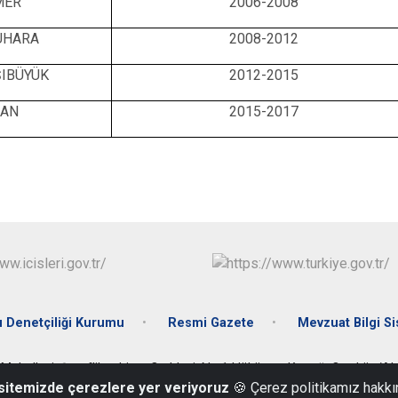
MER
2006-2008
UHARA
2008-2012
ŞIBÜYÜK
2012-2015
CAN
2015-2017
 Denetçiliği Kurumu
Resmi Gazete
Mevzuat Bilgi S
 Mahallesi, Şereflikoçhisar Caddesi, No:1 Hükümet Konağı Ortaköy/A
 sitemizde çerezlere yer veriyoruz
🍪 Çerez politikamız hakkı
0 (382) 351 24 40