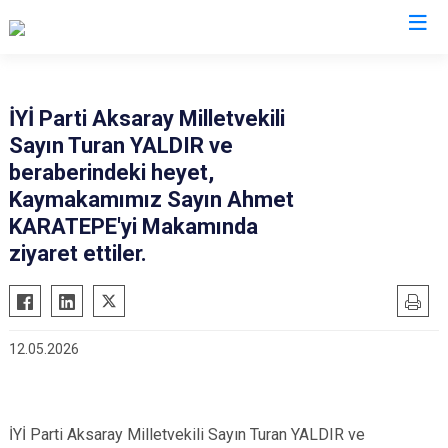
Aksaray
İYİ Parti Aksaray Milletvekili
Sayın Turan YALDIR ve
Ağaçören
beraberindeki heyet,
Eskil
Kaymakamımız Sayın Ahmet
Gülağaç
KARATEPE'yi Makamında
Güzelyurt
ziyaret ettiler.
Ortaköy
Sarıyahşi
Sultanhanı
12.05.2026
İYİ Parti Aksaray Milletvekili Sayın Turan YALDIR ve