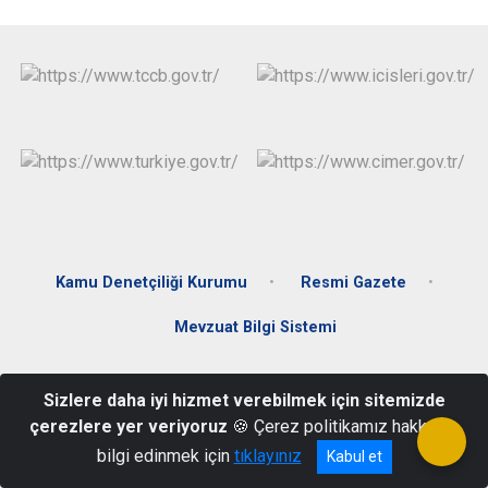
Kamu Denetçiliği Kurumu
Resmi Gazete
Mevzuat Bilgi Sistemi
Fatih Mahallesi, Şereflikoçhisar Caddesi, No:1 Hükümet Konağı
Sizlere daha iyi hizmet verebilmek için sitemizde
Ortaköy/Aksaray
çerezlere yer veriyoruz
🍪 Çerez politikamız hakkında
0 (382) 351 24 40
bilgi edinmek için
tıklayınız
Kabul et